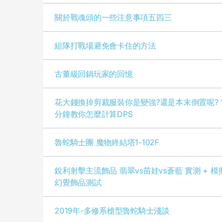
關於戰魂頭的一些注意事項五四三
組隊打戰場避免會卡住的方法
古董級回鍋玩家的回憶
花大錢換掉剪裁服裝你是變強?還是本末倒置呢? 1
分鐘教你怎麼計算DPS
魯蛇騎士團 魔物終結塔1-102F
銳利射擊主流飾品 翡翠vs苗娃vs蒼藍 實測 + 模
幻覺飾品測試
2019年-多修系槍型魯蛇騎士淺談