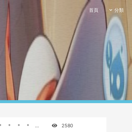
首頁
分類
零、鎮樓歌＊ ＊ ＊ ＊ ＊ ＊ ＊ ＊ ＊ ＊ ＊ ＊ ＊ ＊ ＊ ＊ ＊ ＊ ＊ ＊一、前言 看到這個標題你應該要知道這篇要談論哪一種魅影追蹤者（下略：「魅影」）了，還不知道的話建議你去看別篇文章吧，因為這條路並不好走。 自動魅影念咒（下略：「魅詠」）一直都是魅影的一大特色，可以取得非常高機率的自動詠唱能力，雖然只支援魔法師與巫師的技能，而當中實用的技能又寥寥可數，但無止境地魔法從天而降或是竄地而出，依然是相當炫目。 與常見的自動詠唱玩法的差別在於可以自動詠唱大型魔法（隕石術或暴風雪等），一定程度上解決了自動詠唱玩法總是欠缺範圍性質傷害的能力，但再怎麼說都只是二轉技能，要比上一些主流玩法，自然還是有一大段差距。 魅詠通常水準到一個程度後會很難爬升，要再向上清一色中高價卡片（不朽風魔巫師卡片或時間支配者卡片等）或是轉蛋產物（席琳的胸針）等，而就算入手了也說不上是強悍的玩法，所幸近期開放了對於魅詠魅影福音之一的「森林♂妖精卡片」，只要肯花時間，戰力也比以前好上不少了（但還是輸主流玩法）。 同時，魅詠缺乏瞬間傷害也很容易在遊戲中期失去方向、遭受旁人冷眼相待，而為了解決這個狀況（和我當時有點玩膩了），我自己考量一陣子後，便將魅詠與常見的「弓型（箭雨風暴／大暴雨與三角射擊）」玩法結合，成了混弓型與魅詠型於一體的魅影追蹤者角色。 結合後雖然因此失去了很多技能點數，但因為不參與對玩家戰，所以整體上技能點數還是相當充足。另一方面，受到魅詠需要 Int 來增強 MAtk 的影響，基礎的 SP 恢復量也較高，彌補了一部分大暴雨與犀利鷹眼較重的 SP 消耗負擔，以避免過多的消耗；也因為納西斯弓的登場，魅影的大暴雨在等級栽培上也可以受到青睞，以解決魅詠組隊上可能遭遇的尷尬情形。＊ ＊ ＊ ＊ ＊ ＊ ＊ ＊ ＊ ＊ ＊ ＊ ＊ ＊ ＊ ＊ ＊ ＊ ＊ ＊二、簡介：「自動魅影念咒」 自動魅影念咒，資料剛釋出的時候大多人們稱呼為「自動暗影詠唱（因為『魅影追蹤者』最初被稱呼為『暗影追蹤者』）」，俗稱「暗詠」；後續職業名稱和技能名稱正式登場，「魅影追蹤者」與「自動魅影念咒」映入眼簾，但是「暗詠」朗朗上口和遊戲上對於施法過程的稱呼是「詠唱」等原因，最後大家普遍的俗稱還是在「暗詠（近期較少見）」或「魅詠」上。 在前些日子的職業優化（*1）後，魅詠開始可以施展最高 Lv. 7 的魔法，同時魅詠不再需要命中，更能使用「弓」來觸發！最核心的影響在於「可以施展最高 Lv. 7 的魔法」可以有效地增強傷害（*2），後續的「不需要命中」與「能使用弓觸發」對目前版本影響較小（*2）（*3）。 魅詠持續 60 - 300 秒、觸發機率為 28 - 15%，觸發的魔法等級為 Lv. 3 - 7 。 對應於機率與觸發魔法等級是反向關係以及裝備特性的因素，目前魅詠主流玩法分成兩個主要分支： → 小法流 → 大法流 前者透過「四大屬性魔劍」或是未來才要登場的「幻影聖劍 渾沌」以及最高高達 28% 觸發機率的魅詠，降下大量的元素箭來打擊敵人；後者透過「魔導劍」與多如驟雨隕石術打擊敵人。 小法流算是比較有特色的玩法，其背後的缺點滿多的，包含了： → 使用「單手劍」，基礎 ASpd 較低 → 目前武器的 MAtk 較低 → 屬性分散，不易強化 → 屬性分散，對上大部分的敵人都難以發揮實力 → 只能應對單體敵人 → 需要頻繁補充魅詠（60秒／次） 大法流則是幾乎沒有上述的問題，也是目前魅詠玩法中成為主流的原因： → 使用「短劍」，基礎 ASpd 較高 → 目前武器的 MAtk 居中 → 屬性單一，方便強化 → 可以應對複數敵人 → 不需要頻繁補充魅詠（300秒／次） 以上便是魅詠的簡單介紹，接下來就要進入正文了。 *1：https://ro.gnjoy.com.tw/notice/notice_view.aspx?id=2302 *2：不需要命中觸發只應用於魅詠系統，一般道具（如目前主流的「魔導劍」）的自動詠唱功能依然需要命中才能觸發。 *3：目前版本中魅影可以使用的弓不存在 MAtk 的加成，所以要有所發揮還相當困難，但 kRO 已經將「塔諾斯戰弓」調整為可以供魅影使用，或許未來會有嶄新的魅詠玩法登場。＊ ＊ ＊ ＊ ＊ ＊ ＊ ＊ ＊ ＊ ＊ ＊ ＊ ＊ ＊ ＊ ＊ ＊ ＊ ＊三、遊戲歷程● Lv. 1 - 99 這邊取向於你自身要基於什麼類型起步。混弓與魅詠型的魅影最終一定會分配到 Agi 、 Vit 、 Int 與 Dex （後依序略：「Ａ」、「Ｖ」、「Ｉ」與「Ｄ」），但起步時肯定沒這麼多素質點數可以點。 我個人是以「弓型」起步，而且點了不少的Ａ來拉高攻速，藉此增加三轉前所持的戰力：「Ａ：90 Ｄ：90 其餘Ｉ」。● Lv. 99 - 108 在三轉初期，我不是很建議以弓型來發揮，尤其是大暴雨初期的詠唱、消耗和傷害各方面來說都有點不討喜，而箭雨風暴沒有一定裝備可能也會在幾個熱門地點無法順暢闖蕩。 相較起來，魅詠雖然沒有一流的戰力，但且走且戰的特性很適合初期要傷害沒傷害、要體質沒體質又怕 SP 消耗的情形。 由於Ａ與Ｄ在前面已經有點水準，在此階段主要拉高Ｉ來進一步強化魅詠戰力。 ○隕石術狩獵：犬妖 雖然犬妖中有一隻不受隕石術傷害，但仰賴魔導劍的超自然波依然可以順利帶走。 ○暴風雪狩獵：諾可羅德 暴風雪一直以來都不太受到青睞，主因是推擊效果以及冰凍後沒有傷害的原因，但推擊效果也是他的優點。 諾可羅德對於三轉初期的角色來說傷害還是有點高，而且魅詠大多會犧牲盾牌與抗性披肩來取得更高（弓型則是不能拿盾），也因此讓暴風雪在這個階段有很好的效益，可以有效地推開敵人以減少受到的傷害，再透過魔導劍的超自然波來破除冰凍，同時超自然波也是傷害的保證，可以確保就算破除冰凍也能將敵人掃蕩乾淨。 ○暴風雪狩獵：莎拉的記憶 莎拉的記憶也是個固定敵人密集的場所，其中有部分的敵人還是火屬性，隕石術不好發揮，正好適合暴風雪來此一遊。 ○暴風雪狩獵：諾可羅德 這是在拿起「怒雷強擊套卡（『鴞裊侯爵卡片』與『鴞裊子爵卡片』）」後所拍的影片。 換上怒雷強擊套卡後，破冰的能力又再提升了一些，不過因為我本來的裝備包含了兩個無頭騾卡片飾品，而怒雷強擊的發動機率本身也沒說很高，所以效率應該差不多。● Lv. 108 - 125 進入拉赫神殿時期，這邊可以依照自己的情況來調整要使用暴風雪還是隕石術。 將Ｉ補足 80 - 90 之間，後續開始拉高Ｖ以增強血量。 ○隕石術狩獵：拉赫聖域 這影片是第二次進入拉赫神殿1F，第一次是跟團，自動魅影詠唱暴風雪來狩獵。 選擇暴風雪的主要理由是安全，當時想試刀前就看到有人在招組隊，不確定自己的能耐，只好選安全的方案，最後發覺有點安全過頭了，再加上神殿地形開闊，暴風雪的推移問題會比火二時期嚴重很多，所以第二次就換成隕石術了。 ○隕石術狩獵：120週末副本 受到不死系敵人不會陷入冰凍影響，暴風雪在週末副本的表現不算差，不過隕石術有屬性加成、裝備易取得與沒有推擊效果加持，整體上還是較具優勢。● Lv. 125 - 153 這段期間的敵人生命值暴漲，對魅詠來說有些不友善，但受到屬性有利於隕石術影響，整體的戰力也不算太差。 在這段期間會讓Ａ、Ｖ、Ｉ與Ｄ都有一定水準，後續可以看有哪裡不足自己挑選以補足，例如缺體質補Ｖ、缺魔法傷害就補Ｉ等等。 ○隕石術狩獵：龍巢穴 自動詠唱型魅影追蹤者是慢熱型的玩法，想要有效率就得引著大批大批的魔物，也因此開始容易耗費道具，特別是在龍巢穴這種有暴氣設定的地圖。 要特別注意這段期間的敵人都有一定的攻擊距離，最好妥善引誘好位置後再開始攻擊。 ○大暴雨狩獵：龍巢穴 中途有洗過一次點，所以配點整體上是偏向魅詠的，時間太久遠忘記原因了，但不影響。如果你是照著上面的配點，同裝備下應該會比我的影片打得更順一點。 虛擊炸彈是很強的技能，但強的背後隱藏了一些條件，例如冷卻時間和後移效果很難作為主力輸出、如果一旁有其他玩家，敵人會直接轉向（撿拾習性則會跑去撿東西）等等的問題；但對於目前主流的散打狩獵團來說不成問題，透過大暴雨消磨敵人血量，同時開啟犀利鷹眼再用虛擊炸彈收尾，還剛好用後移效果開始尋覓下一群敵人，形成良好的循環。 這組玩法足夠一路玩上 Lv. 175 。 ○大暴雨狩獵：160週末副本 跟上段一樣的玩法，不過受到週末副本相對密集，有時候虛擊炸彈不能輕易出手。● Lv. 153 - 175 ○大暴雨狩獵：研究棟-WISH 沒變。但因為裝備因素，在這邊就算開出犀利鷹眼也未必能夠順利靠虛擊炸彈收掉。 ○大暴雨狩獵：週五副本 沒變。 ○大暴雨狩獵：160週末副本 因為大暴雨帶有 BaseLv 參數，到最後已經不需要再靠犀利鷹眼就能收掉副本內的敵人了。 以及，畢業。●獵殺波利島 ○隕石術狩獵：獵殺波利島 因為全道具都可以偷外加波利們很好暈，所以其實還滿好打的，只是需要用生命水來維持HP。 另一方面，最好把衣服換上不死屬性的衣服，可以免疫掉石化與冰凍；特別是石化，這裡的石化很可怕。＊ ＊ ＊ ＊ ＊ ＊ ＊ ＊ ＊ ＊ ＊ ＊ ＊ ＊ ＊ ＊ ＊ ＊ ＊ ＊四、素質分配 受到我是玩小孩角色的緣故，所以素質上限是 117 ，不要再問我為什麼不點 120 了，因為我不能點。 Str 20 Agi 117 Vit 92 Int 103 Dex 117 Luk 1 除了 Str 有點我個人喜好外，其他配點都差不多，可以捨棄 Str 與微高的Ｉ分配給Ａ（如果要玩三角射擊的話）與Ｄ（如果需要時光靈巧戰靴的效果的話）。＊ ＊ ＊ ＊ ＊ ＊ ＊ ＊ ＊ ＊ ＊ ＊ ＊ ＊ ＊ ＊ ＊ ＊ ＊ ＊五、技能分配 延續上段，我自己的配點（小孩）如下： → https://goo.gl/qTcspo＊ ＊ ＊ ＊ ＊ ＊ ＊ ＊ ＊ ＊ ＊ ＊ ＊ ＊ ＊ ＊ ＊ ＊ ＊ ＊六、裝備配置●頭飾 目前環境下頭飾主要仰賴「修咖巴殷的黑貓耳朵」，經濟實惠！但如果有 +25 影子風暴套裝的話，也可以換成「席琳的蝴蝶結」來拉高 MAtk ，畢竟影子魅影追蹤者套裝對魅詠的幫助有限。 中與下段則看每個人的口袋，我自己是習慣穿「吐舌面具」。●鎧甲 「奉承外袍」，謝謝。●武器 「魔導劍」，謝謝。其他武器再強，都很難贏過超自然波與「暴走魔法」的影響力，魔導劍為如今最強魅詠武器當之無愧。 當然了，如果要玩小法流你也只能選「四大屬性魔劍」與還沒登場的「幻影聖劍 渾沌」了。●盾牌 建議是不使用，因為攻速即自詠命脈。 如果有能力維持在持盾 193 ，那麼各式「騎士盾牌」或各式「瘋狂兔寶寶」都是能增強傷害甚至攻速的好選擇，另一方面則是「刺針盾牌」可以作為平價選擇，透過與「野牛之角」的搭配可以保持一定攻速並追加反射能力以增加自詠機率。●披肩 披肩選擇眾多，除了幻影聖劍 渾沌卡死「幻影伯爵斗篷」外，依個人喜好調整。我個人是選用「巨神蟒蛇皮」，透過「特級（Special）附魔」獲得額外的攻速，並與時光戰靴組成套裝以提升體質。●鞋子 可以弄到暴走魔法的任一者。 我自己是選「時光敏捷戰靴」並附魔「攻擊後延遲」，因為 193 說難撐也沒很難，但說好撐好像也沒有到好撐。●飾品 飾品撇除高價品的話，通常會在「邪靈手套」、「鍊金術師手套」和「魔力暴增戒指」上選擇。 邪靈手套給了一些自詠效果，其功能特別在阻撓敵人的攻擊上非常好，但因為邪靈手套的主要效果「超自然波」實際發動率不明加上等級較低，單看戰力部分能不能贏過鍊金術師手套還無法確認。 鍊金術師手套無庸置疑是大法隕石型的超‧經濟實惠選擇。 魔力暴增戒指的主要目的是為了泛用，而且其數值也不差。與魔力暴增戒指功能接近的還有漩渦之墜與和諧之墜，都是可以考量的選擇。●影子裝備 影子魅影追蹤者套裝可以有不錯的效果，包含了全能力加成與小量的血量加成，不過其他效果對魅詠來說就有點沒用（而且影子魅影有點略貴）。 若要組個不會很昂貴且對魅詠有幫助的影子裝備，應該會是：影子附魔手套、耳環與墜子配上影子巫師鎧甲與戰靴。前者可以補回一點因為暴走魔法而消耗的 SP ，好讓你可以使用貪婪之類的小技能，後者則可以增強大法的傷害，對於魅影來說都是滿實用的功能，而且價格也滿友善的。 （我寫到這邊才想起影子巫師套裝有加隕石術傷害，也很謝謝剛剛在遊戲中送我鎧甲與戰靴的人）＊ ＊ ＊ ＊ ＊ ＊ ＊ ＊ ＊ ＊ ＊ ＊ ＊ ＊ ＊ ＊ ＊ ＊ ＊ ＊七、卡片選擇●頭飾 除了幾張各法系也在搶的以外，沒什麼特別好插的。●鎧甲 「漂流浪人卡片」，謝謝。●武器 魔法性質的武器卡片目前實在沒什麼中低價的亮點卡片，撇除王卡個人只推薦插上一張「邪靈禮盒卡片」，非常高機率的詛咒，而且詛咒可以降低敵人造成的傷害，對魅詠來說非常有用。 特別提醒一下不要再插「血腥騎士卡片」了。●盾牌 抗性。●披肩 「火蜥蜴卡片」，謝謝。 目前僅開放「滅絕狂暴木乃伊卡片」與「邪靈長老卡片」兩個增強特定屬性魔法的卡片，除非有特別需求（小法流不需要隕石術傷害）或是原本就有，不然火蜥蜴卡片的價位與效益絕對讓人滿意。●鞋子 「滅絕木乃伊犬卡片」，謝謝。●飾品 森林妖精卡片這類增強指定屬性魔法的卡片。 魔法面向的卡片要不是插與不插你沒有感覺，就是一插荷包就咳血，另一種則是只能打一種種族的敵人，所以也沒什麼好選的，我這就寫得很隨便了xDDD 上面主要面向都是傷害增強，當然得考量一下自己的狀況，例如抗性與血量是否足夠，是否需要換上一張「大嘴鳥卡片」增強血量？遊戲終究是活的。＊ ＊ ＊ ＊ ＊ ＊ ＊ ＊ ＊ ＊ ＊ ＊ ＊ ＊ ＊ ＊ ＊ ＊ ＊ ＊八、自動魅影念咒小知識 受到隕石術與超自然波都是長時間造成傷害的特性影響，魅詠最擅長的情形是敵人源源不斷的竄出的場所，例如這次獵殺波利島，趁著人多的時段找個好位子，有機會可以站在原地一路砍到時間結束（只是要記得撿東西和轉換目標），而且效率也不錯。只是要記得不要選太白目的位置（橋口），會引來眾怒的。 同樣延續上面的特性，角色可以在隕石掉落中途小幅度地向四周移動，這樣可以拉動附近的敵人過來，增加敵人的數量。不過也得記得你停幾秒，稍後的隕石就會稀疏幾秒，不要停下來太久了。 遊戲中轉換目標的時間點如果是在目標死亡後，會有一段小延遲，最好是一開始就選擇最難擊殺的敵人來打（獵殺波利島中，土波利受到屬性因素可以存活最久，所以可以選他），這樣能夠避免轉換目標中途的延遲。提前點身旁別個目標也可以取消延遲。＊ ＊ ＊ ＊ ＊ ＊ ＊ ＊ ＊ ＊ ＊ ＊ ＊ ＊ ＊ ＊ ＊ ＊ ＊ ＊九、後記 魅詠是個（自己）玩得開心、（別人）看得難過的一個玩法，硬要說我覺得就是體質和戰力上乘版本的自詠超初，可是明明是三轉職業，戰力卻又差了一截，兩難啊。 不過，從 kRO 的諾可羅德三樓影片中可以找到不少魅詠的影片，可見魅詠的魅力十足啊。 文章來源:來自巴哈姆特
2580