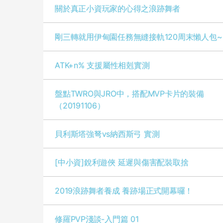
關於真正小資玩家的心得之浪跡舞者
剛三轉就用伊甸園任務無縫接軌120周末懶人包~
ATK+n% 支援屬性相剋實測
盤點TWRO與JRO中，搭配MVP卡片的裝備
（20191106）
貝利斯塔強弩vs納西斯弓 實測
[中小資]銳利遊俠 延遲與傷害配裝取捨
2019浪跡舞者養成 養跡場正式開幕囉！
修羅PVP淺談-入門篇 01