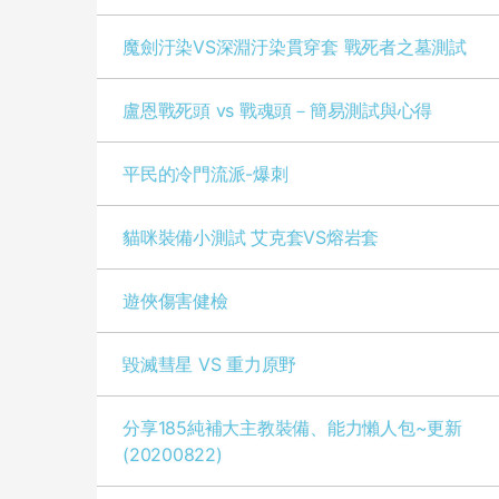
魔劍汙染VS深淵汙染貫穿套 戰死者之墓測試
盧恩戰死頭 vs 戰魂頭－簡易測試與心得
平民的冷門流派-爆刺
貓咪裝備小測試 艾克套VS熔岩套
遊俠傷害健檢
毀滅彗星 VS 重力原野
分享185純補大主教裝備、能力懶人包~更新
(20200822)