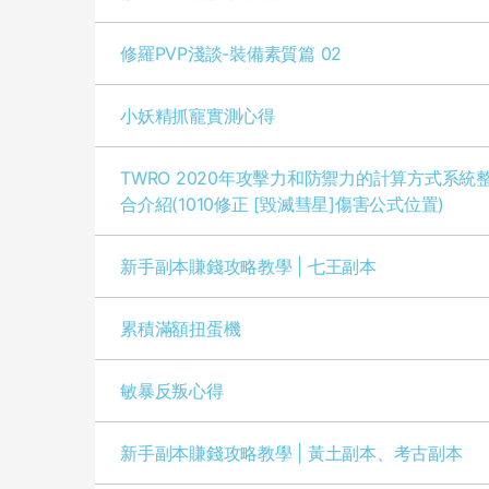
修羅PVP淺談-裝備素質篇 02
小妖精抓寵實測心得
TWRO 2020年攻擊力和防禦力的計算方式系統
合介紹(1010修正 [毀滅彗星]傷害公式位置)
新手副本賺錢攻略教學 | 七王副本
累積滿額扭蛋機
敏暴反叛心得
新手副本賺錢攻略教學 | 黃土副本、考古副本