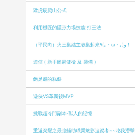
猛虎硬爬山公式
利用機匠的隱形力場技能 打王法
（平民向）火三集結主教集起來٩(｡・ω・｡)و！
遊俠 ( 新手簡易健檢 及 裝備 )
飽足感的糕餅
遊俠VS革新後MVP
挑戰超冷門副本-獸人的記憶
重返榮耀之最強輔助職業魅影追蹤者~~吃我潛擊