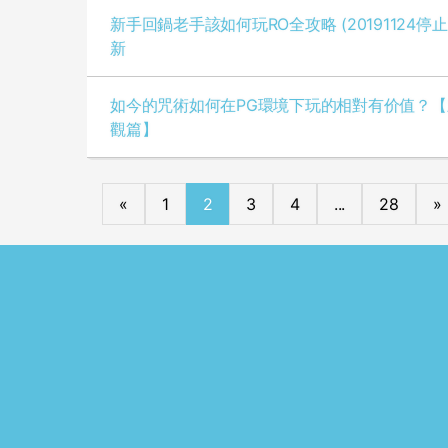
新手回鍋老手該如何玩RO全攻略 (20191124停
新
如今的咒術如何在PG環境下玩的相對有价值？【
觀篇】
«
1
2
3
4
...
28
»