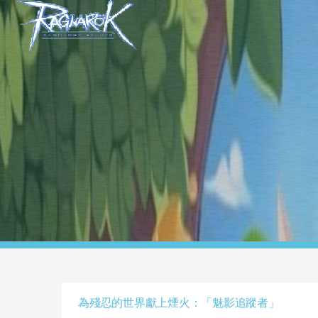
為殘忍的世界獻上煙火：「魅影追蹤者」