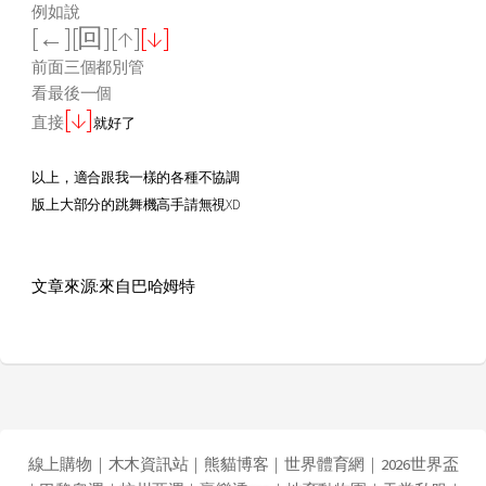
例如說
[←][回][↑]
[↓]
前面三個都別管
看最後一個
[↓]
直接
就好了
以上，適合跟我一樣的各種不協調
版上大部分的跳舞機高手請無視XD
文章來源:來自巴哈姆特
線上購物
｜
木木資訊站
｜
熊貓博客
｜
世界體育網
｜
2026世界盃