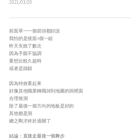
2021/03/20
前面單一一個箭頭都好說
我怕的是後面4個一組
昨天失敗了數次
因為手眼不協調
要想比較久超時
或者是踩錯
因為特效看起來
好像其他職業轉職掉到地圖的洞裡面
合理推測
除了最後一個方向的地板是好的
其他都是洞
總之剛才終於過關了
結論：直接走最後一個舞步