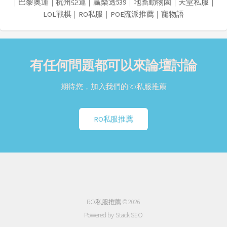
｜
巴黎奧運
｜
杭州亞運
｜
贏樂透539
｜
地畜動物園
｜
天堂私服
｜
LOL戰棋
｜
RO私服
｜
POE流派推薦
｜
寵物語
有任何問題都可以來論壇討論
期待您，加入我們的RO私服推薦
RO私服推薦
RO私服推薦 © 2026
Powered by Stack SEO