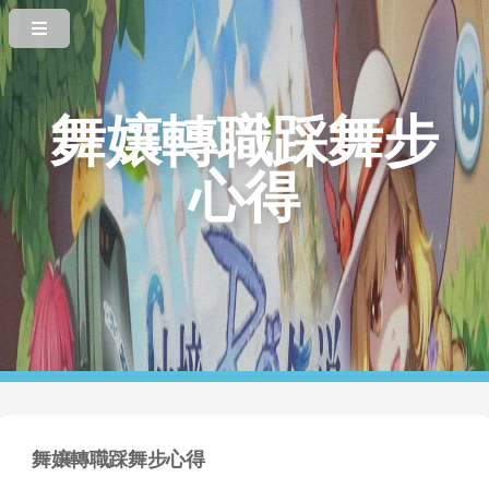
舞孃轉職踩舞步
心得
舞孃轉職踩舞步心得