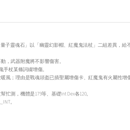
3)、量子靈魂石」以「幽靈幻影帽、紅魔鬼法杖」二組差異，
備不動，武器附魔將不影響傷害。
紅魔鬼手杖某條詞綴增傷。
放暖風；理由是戰魂頭盔已插聖屬增傷卡、紅魔鬼有火屬性增
忙測，機體是179等、基礎Int Dex各120。
_INT。