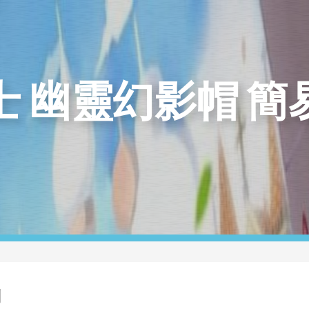
士 幽靈幻影帽 簡
測