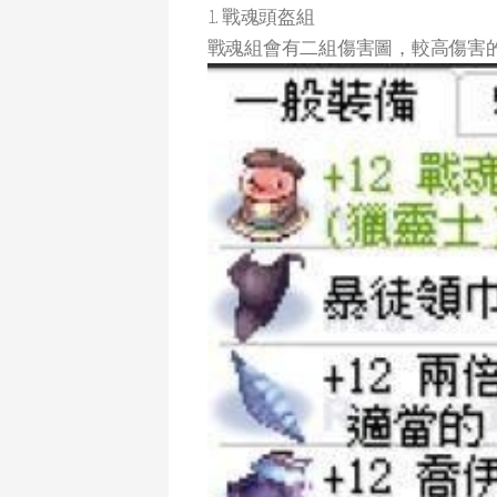
1. 戰魂頭盔組
戰魂組會有二組傷害圖，較高傷害的