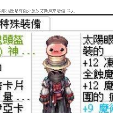
那張圖是有額外施放艾斯麻來增傷10秒。