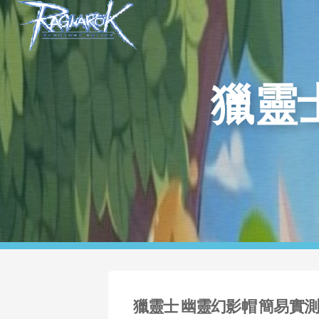
獵靈
獵靈士 幽靈幻影帽 簡易實