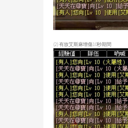
(2) 有放艾斯麻增傷10秒期間