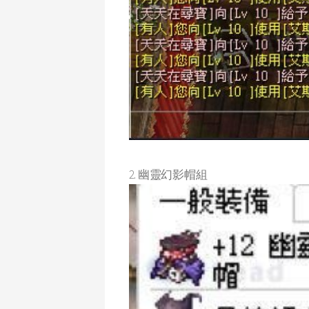
2. 幽靈幻影帽組