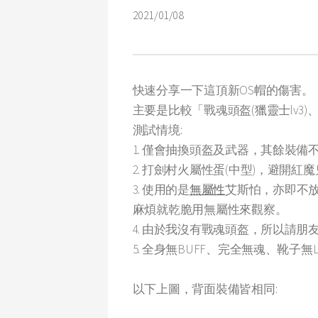
2021/01/08
快速分享一下這頂新OS帽的傷害。
主要是比較「戰魂頭盔(獵靈士lv
測試情境:
1. 僅會抽換頭盔及武器，其餘裝
2. 打劍村火屬性蛋(中型)，避開
3. 使用的是
無屬性
艾斯怕，亦即不
麻煩就乾脆用無屬性來觀察。
4. 由於我沒有戰魂頭盔，所以請朋友幫
5. 全身無BUFF、完全無魂、靴子無L
以下上圖，背面裝備皆相同: