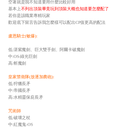
空著就是我不知道要用什麼比較好用
基本上
不列出頂裝畢竟玩到頂裝大概也知道要怎麼配了
若你是該職業專精玩家
歡迎底下留言告訴我怎麼樣可以配出CP值更高的配法
盧恩騎士(敏爆):
低:湛紫魔劍、巨大雙手劍、阿爾卡破魔劍
中:OS-綠光巨劍
高:斬魔劍
皇家禁衛隊(放逐加農砲):
低:狩獵長矛
中:帝國長矛
高:水精靈保庇長矛
咒術師
低:破壞之杖
中:紅魔鬼-OS