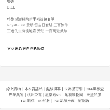
樂趣
BiLL
特別感謝贊助新手補給包名單
RoyalGuard 贊助 雷吉亞套裝 三百餘件
王老先生有塊地壹 贊助 一百萬遊戲幣
文章來源:來自巴哈姆特
線上購物
｜
木木資訊站
｜
熊貓博客
｜
世界體育網
｜
2026世界盃
｜
巴黎奧運
｜
杭州亞運
｜
贏樂透539
｜
地畜動物園
｜
天堂私服
｜
LOL戰棋
｜
RO私服
｜
POE流派推薦
｜
寵物語