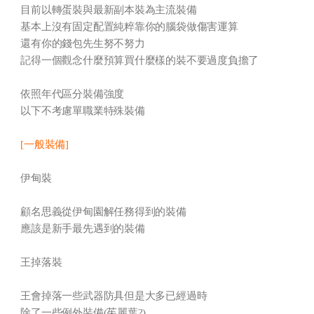
目前以轉蛋裝與最新副本裝為主流裝備
基本上沒有固定配置純粹靠你的腦袋做傷害運算
還有你的錢包先生努不努力
記得一個觀念什麼預算買什麼樣的裝不要過度負擔了
依照年代區分裝備強度
以下不考慮單職業特殊裝備
[一般裝備]
伊甸裝
顧名思義從伊甸園解任務得到的裝備
應該是新手最先遇到的裝備
王掉落裝
王會掉落一些武器防具但是大多已經過時
除了一些例外裝備(茱麗葉?)