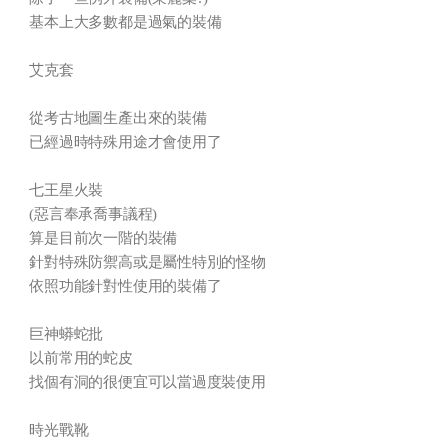
基本上大多數都是過氣的裝備
艾克套
從考古地圖生產出來的裝備
已經過時特殊用途才會使用了
七王星火裝
(惡言奉承喬事議程)
算是目前次一階的裝備
針對特殊防禦高或是屬性特別的怪物
依照功能針對性使用的裝備了
巨神蟒蛇批
以前常用的蛇皮
找個有洞的很便宜可以當過度裝使用
時光戰靴