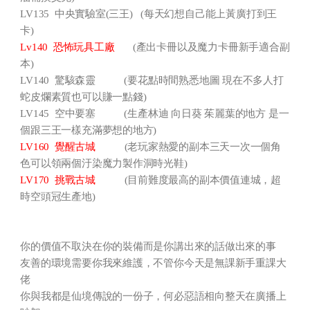
LV135 中央實驗室(三王) (每天幻想自己能上黃廣打到王
卡)
Lv140 恐怖玩具工廠
(產出卡冊以及魔力卡冊新手適合副
本)
LV140 驚駭森靈 (要花點時間熟悉地圖 現在不多人打
蛇皮爛素質也可以賺一點錢)
LV145 空中要塞 (生產林迪 向日葵 茱麗葉的地方 是一
個跟三王一樣充滿夢想的地方)
LV160 覺醒古城
(老玩家熱愛的副本三天一次一個角
色可以領兩個汙染魔力製作洞時光鞋)
LV170 挑戰古城
(目前難度最高的副本價值連城，超
時空頭冠生產地)
你的價值不取決在你的裝備而是你講出來的話做出來的事
友善的環境需要你我來維護，不管你今天是無課新手重課大
佬
你與我都是仙境傳說的一份子，何必惡語相向整天在廣播上