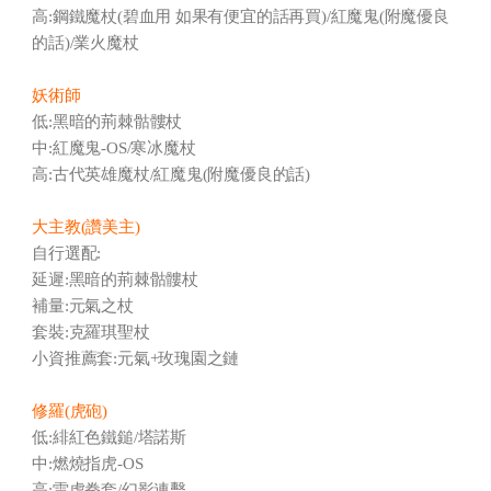
高:鋼鐵魔杖(碧血用 如果有便宜的話再買)/
紅魔鬼(附魔優良
的話)/業火魔杖
妖術師
低:黑暗的荊棘骷髏杖
中:紅魔鬼-OS/寒冰魔杖
高:
古代英雄魔杖/紅魔鬼(附魔優良的話)
大主教(讚美主)
自行選配:
延遲:黑暗的荊棘骷髏杖
補量:元氣之杖
套裝:克羅琪聖杖
小資推薦套:元氣+玫瑰園之鏈
修羅(虎砲)
低:緋紅色鐵鎚/塔諾斯
中:燃燒指虎-OS
高:雷虎拳套/幻影連擊