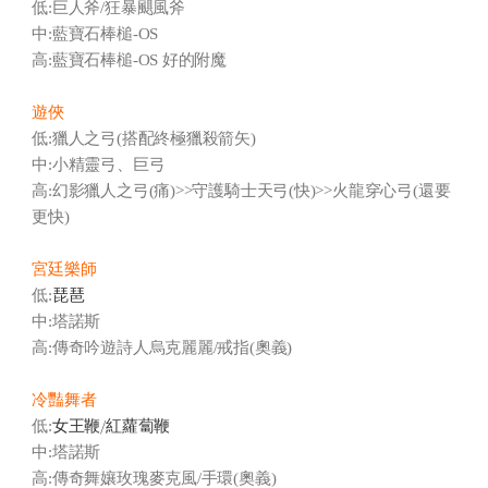
低:巨人斧/狂暴颶風斧
中:藍寶石棒槌-OS
高:藍寶石棒槌-OS 好的附魔
遊俠
低:獵人之弓(搭配終極獵殺箭矢)
中:小精靈弓、巨弓
高:幻影獵人之弓(痛)>>守護騎士天弓(快)>>火龍穿心弓(還要
更快)
宮廷樂師
琵琶
低:
中:塔諾斯
高:傳奇吟遊詩人烏克麗麗/戒指(奧義)
冷豔舞者
女王鞭/
紅蘿蔔鞭
低:
中:塔諾斯
高:傳奇舞孃玫瑰麥克風/手環(奧義)