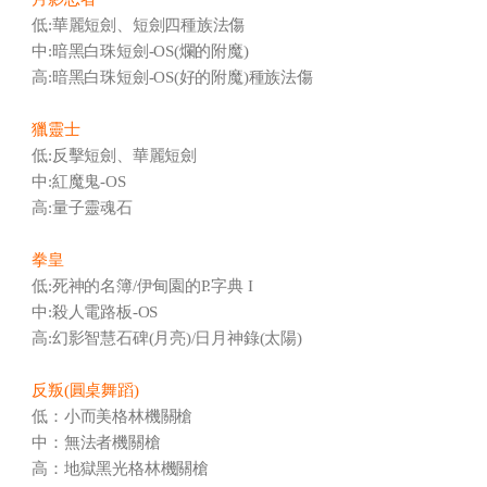
低:華麗短劍、短劍四種族法傷
中:暗黑白珠短劍-OS(爛的附魔)
高:暗黑白珠短劍-OS(好的附魔)種族法傷
獵靈士
低:反擊短劍、華麗短劍
中:紅魔鬼-OS
高:量子靈魂石
拳皇
低:死神的名簿/伊甸園的P.字典 I
中:殺人電路板-OS
高:幻影智慧石碑(月亮)/日月神錄(太陽)
反叛(圓桌舞蹈)
低：小而美格林機關槍
中：無法者機關槍
高：地獄黑光格林機關槍