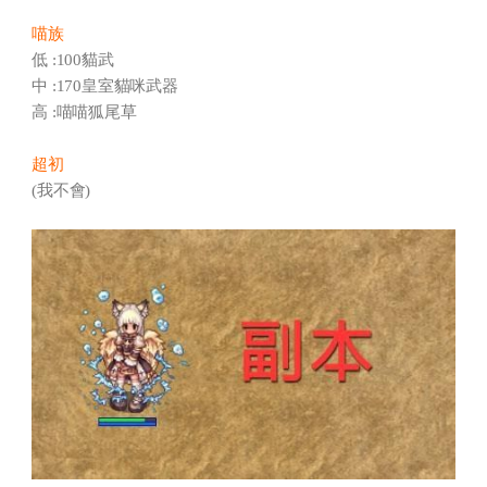
喵族
低 :100貓武
中 :170皇室貓咪武器
高 :喵喵狐尾草
超初
(我不會)