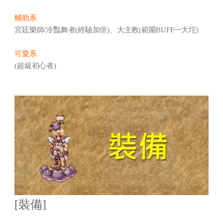
輔助系
宮廷樂師/冷豔舞者(經驗加倍)、大主教(範圍BUFF一大坨)
可愛系
(超級初心者)
[裝備]