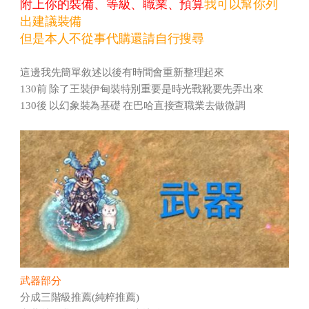
附上你的裝備、等級、職業、預算
我可以幫你列
出建議裝備
但是本人不從事代購還請自行搜尋
這邊我先簡單敘述以後有時間會重新整理起來
130前 除了王裝伊甸裝特別重要是時光戰靴要先弄出來
130後 以幻象裝為基礎 在巴哈直接查職業去做微調
武器部分
分成三階級推薦(純粹推薦)