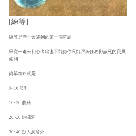
[練等]
練等是新手會遇到的第一個問題
畢竟一進來初心者啥也不能做你只能跟著任務戳該死的寶貝
波利
簡單粗略就是
0~10 波利
10~20 蘑菇
20~30 螞蟻洞
30~40 獸人洞窟外