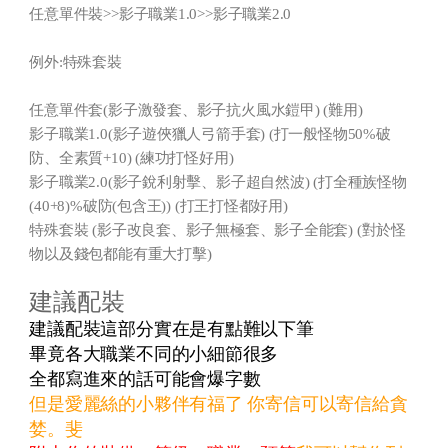
任意單件裝>>影子職業1.0>>影子職業2.0
例外:特殊套裝
任意單件套(影子激發套、影子抗火風水鎧甲) (難用)
影子職業1.0(影子遊俠獵人弓箭手套) (打一般怪物50%破
防、全素質+10) (練功打怪好用)
影子職業2.0(影子銳利射擊、影子超自然波) (打全種族怪物
(40+8)%破防(包含王)) (打王打怪都好用)
特殊套裝 (影子改良套、影子無極套、影子全能套) (對於怪
物以及錢包都能有重大打擊)
建議配裝
建議配裝這部分實在是有點難以下筆
畢竟各大職業不同的小細節很多
全都寫進來的話可能會爆字數
但是愛麗絲的小夥伴有福了 你寄信可以寄信給貪
婪。斐