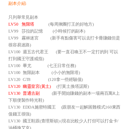
副本介紹:
只列舉常見副本
LV50 無限塔
(每周揪團打王的好地方)
LV99 莎拉的記憶 (小時候打的副本)
LV99 霧林迷宮 (新手有點傷害可以去打卡冊賺錢但是
很容易迷路)
LV100 週五古代君王 (要一直召喚王不一定打的到 可以
打到國王守護戒指)
LV100 畢尤 (七王日常任務)
LV100 無限副本 (小小的無限塔)
LV120 GT8 (120拿一些經驗值)
LV120 幽靈皇宮(黃土)
(打黃土換塔諾斯)
LV130 普通古副
(新手開始賺錢的副本一場兩百萬R上
下順便製作時光鞋)
LV130 EDDA施密特國王 (跟朋友一起解困難模式160東西
值錢王很強)
LV130 國王鞋跟(查理斯頓) (現在比較少人打但可以打金卡/
油桶換艾克)