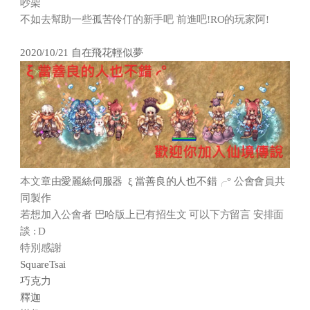
吵架
不如去幫助一些孤苦伶仃的新手吧 前進吧!RO的玩家阿!
2020/10/21 自在飛花輕似夢
本文章由
愛麗絲伺服器 ξ 當善良的人也不錯╭°
公會會員共
同製作
若想加入公會者 巴哈版上已有招生文 可以下方留言 安排面
談 : D
特別感謝
SquareTsai
巧克力
釋迦