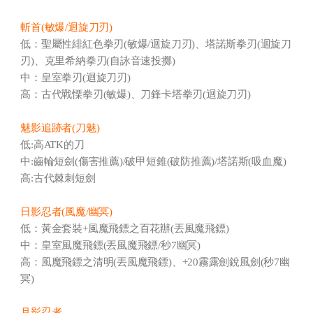
斬首(敏爆/迴旋刀刃)
低：聖屬性緋紅色拳刃(敏爆/迴旋刀刃)、塔諾斯拳刃(迴旋刀
刃)、克里希納拳刃(自詠音速投擲)
中：皇室拳刃(迴旋刀刃)
高：古代戰慄拳刃(敏爆)、刀鋒卡塔拳刃(迴旋刀刃)
魅影追跡者(刀魅)
低:高ATK的刀
中:齒輪短劍(傷害推薦)/破甲短錐(破防推薦)/塔諾斯(吸血魔)
高:古代棘刺短劍
日影忍者(風魔/幽冥)
低：黃金套裝+風魔飛鏢之百花辦(丟風魔飛鏢)
中：皇室風魔飛鏢(丟風魔飛鏢/秒7幽冥)
高：風魔飛鏢之清明(丟風魔飛鏢)、+20霧露劍銳風劍(秒7幽
冥)
月影忍者