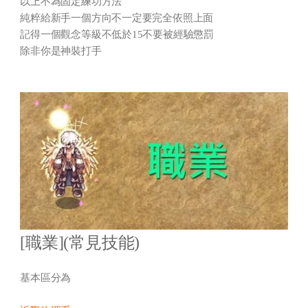
以上不為固定練功方法
純粹給新手一個方向不一定要完全依照上面
記得一個觀念等級不低於15不要被經驗懲罰
除非你是神裝打手
[職業](常見技能)
基本區分為