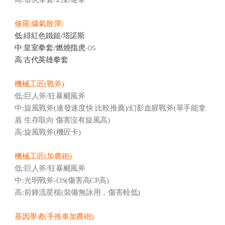
修羅(爆氣散彈)
低:
緋紅色鐵鎚/塔諾斯
中:皇室拳套/燃燒指虎-OS
高:古代英雄拳套
機械工匠(戰斧)
低:巨人斧/狂暴颶風斧
中:旋風戰斧(連發速度快 比較推薦)/幻影血腥戰斧(單手能拿
盾 生存取向 傷害沒有旋風高)
高:旋風戰斧(機匠卡)
機械工匠(加農砲)
低:巨人斧/狂暴颶風斧
中:光明戰斧-OS(傷害高CP高)
高:前鋒流星槌(裝備無詠用，傷害較低)
基因學者(手推車加農砲)