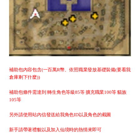
補助包內容包含(一百萬R幣、依照職業發放基礎裝備(要看我
倉庫剩下什麼))
補助包條件需達到 轉生角色等級85等 擴充職業100等 貓族
105等
另外請使用站內信發送給我角色ID以及角色的截圖
新手請帶著禮貌以及加入仙境時的熱情來即可