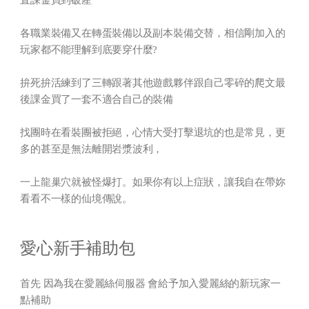
各職業裝備又在轉蛋裝備以及副本裝備交替，相信剛加入的
玩家都不能理解到底要穿什麼?
拚死拚活練到了三轉跟著其他遊戲夥伴跟自己零碎的爬文最
後課金買了一套不適合自己的裝備
找團時在看裝團被拒絕，心情大受打擊退坑的也是常見，更
多的甚至是無法離開岩漿波利，
一上龍巢穴就被怪爆打。如果你有以上症狀，讓我自在帶妳
看看不一樣的仙境傳說。
愛心新手補助包
首先 因為我在愛麗絲伺服器 會給予加入愛麗絲的新玩家一
點補助