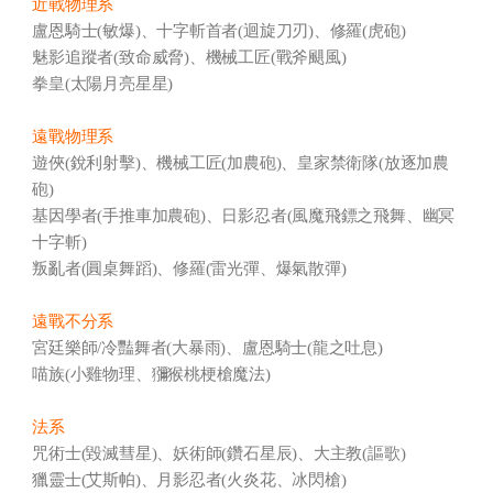
近戰物理系
盧恩騎士(敏爆)、十字斬首者(迴旋刀刃)、修羅(虎砲)
魅影追蹤者(致命威脅)、機械工匠(戰斧颶風)
拳皇(太陽月亮星星)
遠戰物理系
遊俠(銳利射擊)、機械工匠(加農砲)、皇家禁衛隊(放逐加農
砲)
基因學者(手推車加農砲)、日影忍者(風魔飛鏢之飛舞、幽冥
十字斬)
叛亂者(圓桌舞蹈)、修羅(雷光彈、爆氣散彈)
遠戰不分系
宮廷樂師/冷豔舞者(大暴雨)、盧恩騎士(龍之吐息)
喵族(小雞物理、獼猴桃梗槍魔法)
法系
咒術士(毀滅彗星)、妖術師(鑽石星辰)、大主教(謳歌)
獵靈士(艾斯帕)、月影忍者(火炎花、冰閃槍)