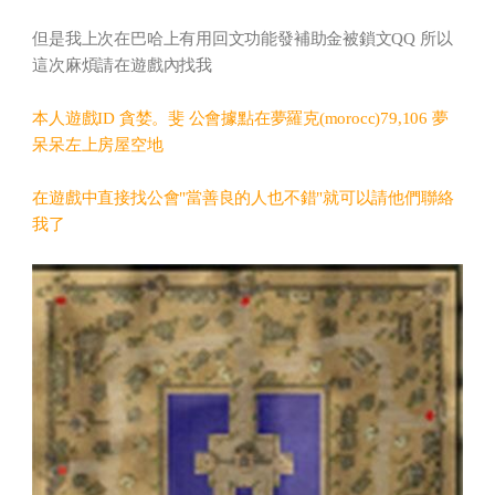
但是我上次在巴哈上有用回文功能發補助金被鎖文QQ 所以
這次麻煩請在遊戲內找我
本人遊戲ID 貪婪。斐 公會據點在夢羅克(morocc)79,106 夢
呆呆左上房屋空地
在遊戲中直接找公會"當善良的人也不錯"就可以請他們聯絡
我了